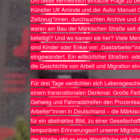
Um diese vermeintlich einfache Frage zu be
Künstler Ulf Aminde und der Autor Manuel
Zeitzeug*innen, durchsuchten Archive und
waren am Bau der Märkischen Straße seit 
beteiligt? Und wo kamen sie her? Viele M
sind Kinder oder Enkel von „Gastarbeiter*in
eingewandert. Ein willkürlicher Straßen- ode
die Geschichte von Arbeit und Migration ei
Für drei Tage verdichten sich Lebensgesch
einem transnationalen Denkmal: Große Farb
Gehweg und Fahrradstreifen den Prozentsa
Arbeiter*innen in Deutschland – die Märkis
für ein abstraktes Bild, zu einer Gesellscha
temporären Erinnerungsort unserer Migrati
der Straße gibt es eine Wandfläche mit Foto