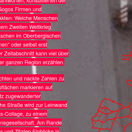
antworten, konsultierten der
 Gogos Firmen und
 Akten: Welche Menschen
dem Zweiten Weltkrieg
enschen im Oberbergischen
nen“ oder selbst erst
r Zeitabschnitt kann viel über
ner ganzen Region erzählen.
ichten und nackte Zahlen zu
flächen markieren auf
tz zugewanderter
che Straße wird zur Leinwand
fts-Collage, zu einem
onsgesellschaft. Am Rande
s und Zitaten Einblicke in