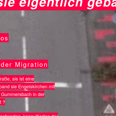
sie eigentlich geb
gos
der Migration
aße, sie ist eine
and sie Engelskirchen mit
mit Gummersbach in der
t ?