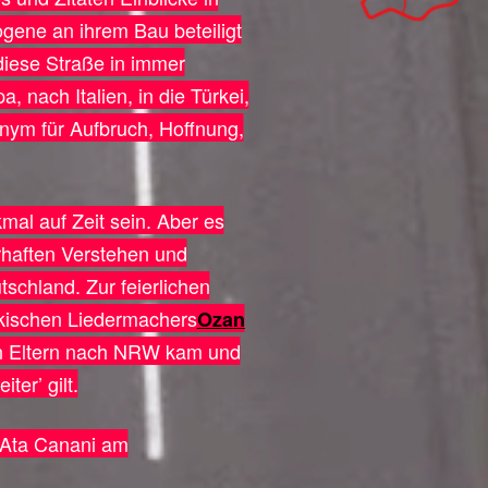
ogene an ihrem Bau beteiligt
diese Straße in immer
 nach Italien, in die Türkei,
nym für Aufbruch, Hoffnung,
mal auf Zeit sein. Aber es
haften Verstehen und
schland. Zur feierlichen
rkischen Liedermachers
Ozan
nen Eltern nach NRW kam und
ter’ gilt.
 Ata Canani am